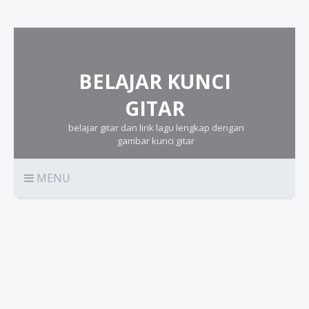
BELAJAR KUNCI
GITAR
belajar gitar dan lirik lagu lengkap dengan
gambar kunci gitar
MENU